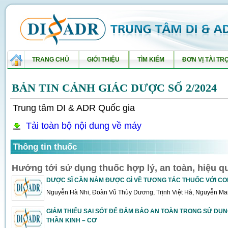
TRANG CHỦ
GIỚI THIỆU
TÌM KIẾM
ĐƠN VỊ TÀI TR
BẢN TIN CẢNH GIÁC DƯỢC SỐ 2/2024
Trung tâm DI & ADR Quốc gia
Tải toàn bộ nội dung về máy
Thông tin thuốc
Hướng tới sử dụng thuốc hợp lý, an toàn, hiệu q
DƯỢC SĨ CẦN NẮM ĐƯỢC GÌ VỀ TƯƠNG TÁC THUỐC VỚI CO
Nguyễn Hà Nhi, Đoàn Vũ Thùy Dương, Trịnh Việt Hà, Nguyễn Ma
GIẢM THIỂU SAI SÓT ĐỂ ĐẢM BẢO AN TOÀN TRONG SỬ DỤ
THẦN KINH – CƠ