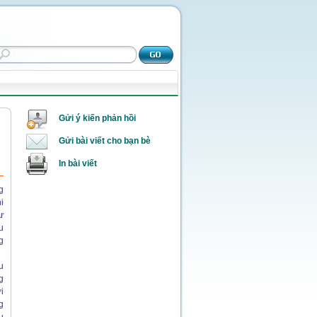
Gửi ý kiến phản hồi
Gửi bài viết cho bạn bè
In bài viết
g
i
ư
u
g
u
g
i
g