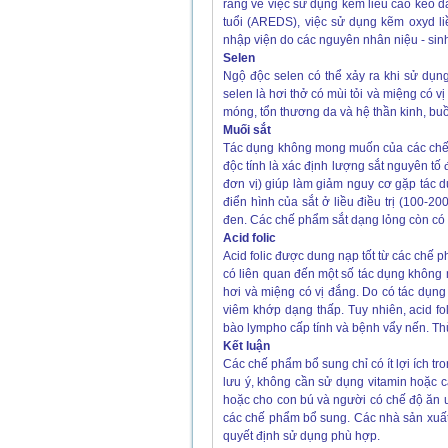
ràng về việc sử dụng kẽm liều cao kéo dà
tuổi (AREDS), việc sử dụng kẽm oxyd li
nhập viện do các nguyên nhân niệu - sinh
Selen
Ngộ độc selen có thể xảy ra khi sử dụn
selen là hơi thở có mùi tỏi và miệng có 
móng, tổn thương da và hệ thần kinh, buồ
Muối sắt
Tác dụng không mong muốn của các chế 
độc tính là xác định lượng sắt nguyên tố
đơn vị) giúp làm giảm nguy cơ gặp tác
điển hình của sắt ở liều điều trị (100-
đen. Các chế phẩm sắt dạng lỏng còn có 
Acid folic
Acid folic được dung nạp tốt từ các chế 
có liên quan đến một số tác dụng không
hơi và miệng có vị đắng. Do có tác dụng 
viêm khớp dạng thấp. Tuy nhiên, acid fo
bào lympho cấp tính và bệnh vẩy nến. Thừa 
Kết luận
Các chế phẩm bổ sung chỉ có ít lợi ích tr
lưu ý, không cần sử dụng vitamin hoặc
hoặc cho con bú và người có chế độ ăn u
các chế phẩm bổ sung. Các nhà sản xuất 
quyết định sử dụng phù hợp.