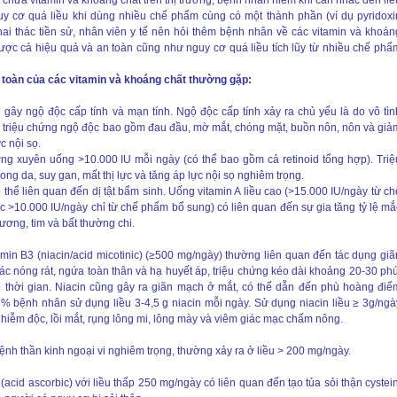
 chứa vitamin và khoáng chất trên thị trường, bệnh nhân hiếm khi cân nhắc đến liề
guy cơ quá liều khi dùng nhiều chế phẩm cùng có một thành phần (ví dụ pyridoxi
hai thác tiền sử, nhân viên y tế nên hỏi thêm bệnh nhân về các vitamin và khoán
ợc cả hiệu quả và an toàn cũng như nguy cơ quá liều tích lũy từ nhiều chế phẩ
n toàn của các vitamin và khoáng chất thường gặp:
hể gây ngộ độc cấp tính và mạn tính. Ngộ độc cấp tính xảy ra chủ yếu là do vô tìn
à triệu chứng ngộ độc bao gồm đau đầu, mờ mắt, chóng mặt, buồn nôn, nôn và giả
c nội sọ.
ờng xuyên uống >10.000 IU mỗi ngày (có thể bao gồm cả retinoid tổng hợp). Triệ
ng da, suy gan, mất thị lực và tăng áp lực nội sọ nghiêm trọng.
thể liên quan đến dị tật bẩm sinh. Uống vitamin A liều cao (>15.000 IU/ngày từ ch
 >10.000 IU/ngày chỉ từ chế phẩm bổ sung) có liên quan đến sự gia tăng tỷ lệ mắ
 ương, tim và bất thường chi.
amin B3 (niacin/acid micotinic) (≥500 mg/ngày) thường liên quan đến tác dụng giã
ác nóng rát, ngứa toàn thân và hạ huyết áp, triệu chứng kéo dài khoảng 20-30 phú
 thời gian. Niacin cũng gây ra giãn mạch ở mắt, có thể dẫn đến phù hoàng điể
67% bệnh nhân sử dụng liều 3-4,5 g niacin mỗi ngày. Sử dụng niacin liều ≥ 3g/ngà
nhiễm độc, lồi mắt, rụng lông mi, lông mày và viêm giác mạc chấm nông.
bệnh thần kinh ngoại vi nghiêm trọng, thường xảy ra ở liều > 200 mg/ngày.
acid ascorbic) với liều thấp 250 mg/ngày có liên quan đến tạo tủa sỏi thận cystein