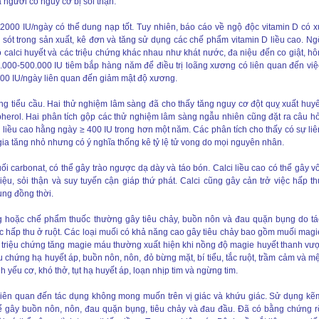
à người có nguy cơ bị sỏi thận.
0-2000 IU/ngày có thể dung nạp tốt. Tuy nhiên, báo cáo về ngộ độc vitamin D có x
i sót trong sản xuất, kê đơn và tăng sử dụng các chế phẩm vitamin D liều cao. Ng
 calci huyết và các triệu chứng khác nhau như khát nước, đa niệu đến co giật, hô
0.000-500.000 IU tiêm bắp hàng năm để điều trị loãng xương có liên quan đến việ
000 IU/ngày liên quan đến giảm mật độ xương.
ng tiểu cầu. Hai thử nghiệm lâm sàng đã cho thấy tăng nguy cơ đột quỵ xuất huyế
erol. Hai phân tích gộp các thử nghiệm lâm sàng ngẫu nhiên cũng đặt ra câu hỏ
 liều cao hằng ngày ≥ 400 IU trong hơn một năm. Các phân tích cho thấy có sự liê
gia tăng nhỏ nhưng có ý nghĩa thống kê tỷ lệ tử vong do mọi nguyên nhân.
ối carbonat, có thể gây trào ngược dạ dày và táo bón. Calci liều cao có thể gây vô
u, sỏi thận và suy tuyến cận giáp thứ phát. Calci cũng gây cản trở việc hấp th
ụng đồng thời.
g hoặc chế phẩm thuốc thường gây tiêu chảy, buồn nôn và đau quặn bụng do tá
 hấp thu ở ruột. Các loại muối có khả năng cao gây tiêu chảy bao gồm muối magi
 triệu chứng tăng magie máu thường xuất hiện khi nồng độ magie huyết thanh vượ
u chứng hạ huyết áp, buồn nôn, nôn, đỏ bừng mặt, bí tiểu, tắc ruột, trầm cảm và mệ
h yếu cơ, khó thở, tụt hạ huyết áp, loạn nhịp tim và ngừng tim.
 liên quan đến tác dụng không mong muốn trên vị giác và khứu giác. Sử dụng kẽ
ể gây buồn nôn, nôn, đau quặn bụng, tiêu chảy và đau đầu. Đã có bằng chứng r