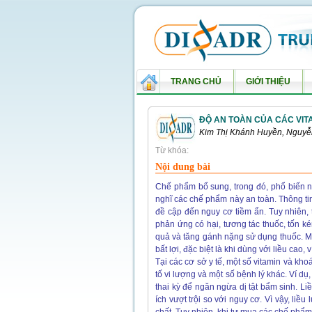
TRANG CHỦ
GIỚI THIỆU
ĐỘ AN TOÀN CỦA CÁC VI
Kim Thị Khánh Huyền, Nguy
Từ khóa:
Nội dung bài
Chế phẩm bổ sung, trong đó, phổ biến nh
nghĩ các chế phẩm này an toàn. Thông tin
đề cập đến nguy cơ tiềm ẩn. Tuy nhiên, 
phản ứng có hại, tương tác thuốc, tốn k
quả và tăng gánh nặng sử dụng thuốc. M
bất lợi, đặc biệt là khi dùng với liều cao, 
Tại các cơ sở y tế, một số vitamin và kh
tố vi lượng và một số bệnh lý khác. Ví dụ
thai kỳ để ngăn ngừa dị tật bẩm sinh. L
ích vượt trội so với nguy cơ. Vì vậy, liề