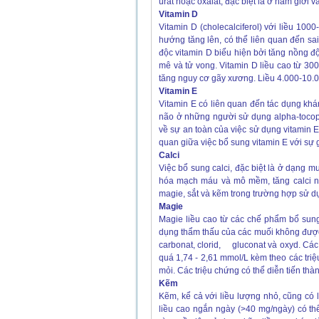
urat hoặc oxalat, đặc biệt là ở nam giới v
Vitamin D
Vitamin D (cholecalciferol) với liều 100
hướng tăng lên, có thể liên quan đến sa
độc vitamin D biểu hiện bởi tăng nồng độ
mê và tử vong. Vitamin D liều cao từ 30
tăng nguy cơ gãy xương. Liều 4.000-10.
Vitamin E
Vitamin E có liên quan đến tác dụng khá
não ở những người sử dụng alpha-tocoph
về sự an toàn của việc sử dụng vitamin E
quan giữa việc bổ sung vitamin E với sự 
Calci
Việc bổ sung calci, đặc biệt là ở dạng mu
hóa mạch máu và mô mềm, tăng calci niệ
magie, sắt và kẽm trong trường hợp sử d
Magie
Magie liều cao từ các chế phẩm bổ sun
dụng thẩm thấu của các muối không được
carbonat, clorid, gluconat và oxyd. Các
quá 1,74 - 2,61 mmol/L kèm theo các triệ
mỏi. Các triệu chứng có thể diễn tiến thàn
Kẽm
Kẽm, kể cả với liều lượng nhỏ, cũng có
liều cao ngắn ngày (>40 mg/ngày) có th