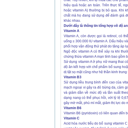
chất. Tuy nhiên, khi tự mua các chế phẩm
hiệu quả hoặc an toàn. Trên thực tế, n
hoặc vitamin A) thường bị bỏ qua. Khi k
chất mà họ đang sử dụng để đánh giá đư
khác nhau.
Dưới đây là thông tin tổng hợp về độ a
Vitamin A
Vitamin A, còn được gọi là retinol, có t
uống ≥ 300.000 IU vitamin A. Dấu hiệu v
phối hợp vận động thứ phát do tăng áp lự
Ngộ độc vitamin A có thể xảy ra khi thư
chứng thừa vitamin A mạn tính bao gồm bo
Sử dụng vitamin A ở phụ nữ mang thai có 
độ ăn kết hợp với chế phẩm bổ sung hoặc
dị tật sọ mặt cũng như hệ thần kinh trung
Vitamin B3
Sử dụng liều trung bình đến cao của vit
mạch ngoại vi gây ra đỏ bừng da, cảm gi
và giảm dần về mức độ và tần suất theo
dạng nang có thể phục hồi, với tỷ lệ 0,
gây mờ mắt, phù mí mắt, giảm thị lực do 
Vitamin B6
Vitamin B6 (pyridoxin) có liên quan đến 
Vitamin C
Acid hóa nước tiểu do bổ sung vitamin C (