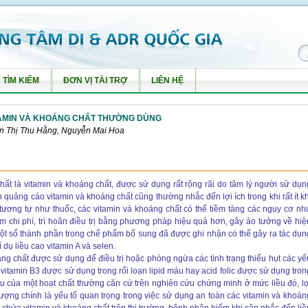
TÌM KIẾM
ĐƠN VỊ TÀI TRỢ
LIÊN HỆ
TAMIN VÀ KHOÁNG CHẤT THƯỜNG DÙNG
ễn Thị Thu Hằng, Nguyễn Mai Hoa
ất là vitamin và khoáng chất, được sử dụng rất rộng rãi do tâm lý người sử dụn
 quảng cáo vitamin và khoáng chất cũng thường nhắc đến lợi ích trong khi rất ít kh
tương tự như thuốc, các vitamin và khoáng chất có thể tiềm tàng các nguy cơ nh
ém chi phí, trì hoãn điều trị bằng phương pháp hiệu quả hơn, gây ảo tưởng về hiệ
ột số thành phần trong chế phẩm bổ sung đã được ghi nhận có thể gây ra tác dụn
ví dụ liều cao vitamin A và selen.
oáng chất được sử dụng để điều trị hoặc phòng ngừa các tình trạng thiếu hụt các yế
, vitamin B3 được sử dụng trong rối loạn lipid máu hay acid folic được sử dụng tron
iều của một hoạt chất thường căn cứ trên nghiên cứu chứng minh ở mức liều đó, lợ
u lượng chính là yếu tố quan trọng trong việc sử dụng an toàn các vitamin và khoán