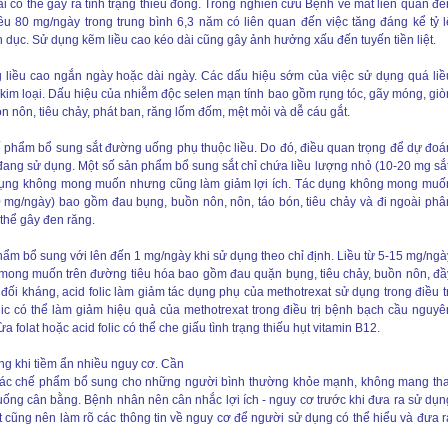
i có thể gây ra tình trạng thiếu đồng. Trong nghiên cứu Bệnh về mắt liên quan đế
ều 80 mg/ngày trong trung bình 6,3 năm có liên quan đến việc tăng đáng kể tỷ l
 dục. Sử dụng kẽm liều cao kéo dài cũng gây ảnh hưởng xấu đến tuyến tiền liệt.
g liều cao ngắn ngày hoặc dài ngày. Các dấu hiệu sớm của việc sử dụng quá liề
vị kim loại. Dấu hiệu của nhiễm độc selen mạn tính bao gồm rụng tóc, gãy móng, giò
n nôn, tiêu chảy, phát ban, răng lốm đốm, mệt mỏi và dễ cáu gắt.
phẩm bổ sung sắt đường uống phụ thuộc liều. Do đó, điều quan trọng để dự đoá
 đang sử dụng. Một số sản phẩm bổ sung sắt chỉ chứa liều lượng nhỏ (10-20 mg sắt
 dụng không mong muốn nhưng cũng làm giảm lợi ích. Tác dụng không mong muố
200 mg/ngày) bao gồm đau bụng, buồn nôn, nôn, táo bón, tiêu chảy và đi ngoài phâ
thể gây đen răng.
phẩm bổ sung với lên đến 1 mg/ngày khi sử dụng theo chỉ định. Liều từ 5-15 mg/ngà
 mong muốn trên đường tiêu hóa bao gồm đau quặn bụng, tiêu chảy, buồn nôn, đầ
đối kháng, acid folic làm giảm tác dụng phụ của methotrexat sử dụng trong điều tr
lic có thể làm giảm hiệu quả của methotrexat trong điều trị bệnh bạch cầu nguyê
folat hoặc acid folic có thể che giấu tình trạng thiếu hụt vitamin B12.
ong khi tiềm ẩn nhiều nguy cơ. Cần
 các chế phẩm bổ sung cho những người bình thường khỏe mạnh, không mang tha
ống cân bằng. Bệnh nhân nên cân nhắc lợi ích - nguy cơ trước khi đưa ra sử dụn
cũng nên làm rõ các thông tin về nguy cơ để người sử dụng có thể hiểu và đưa r