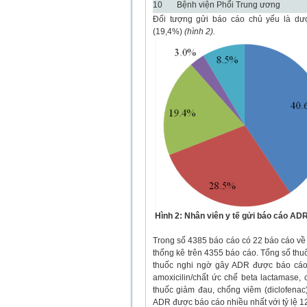
10
Bệnh viện Phổi Trung ương
Đối tượng gửi báo cáo chủ yếu là dược
(19,4%)
(hình 2).
Hình 2: Nhân viên y tế gửi báo cáo AD
Trong số 4385 báo cáo có 22 báo cáo về c
thống kê trên 4355 báo cáo. Tổng số thuố
thuốc nghi ngờ gây ADR được báo cáo th
amoxicilin/chất ức chế beta lactamase, c
thuốc giảm đau, chống viêm (diclofenac)
ADR được báo cáo nhiều nhất với tỷ lệ 