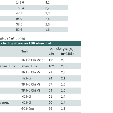
142,6
4,1
159,4
3,7
47,7
3,3
94,9
2,6
38,5
2,6
52,6
1,6
 Thống kê năm 2015.
a bệnh gửi báo cáo ADR nhiều nhất
Số báo
Tỷ lệ (%)
Tỉnh
cáo
(n=4385)
TP. Hồ Chí Minh
121
2,8
 Khánh Hòa
Khánh Hòa
102
2,3
TP. Hồ Chí Minh
99
2,3
Hà Nội
94
2,1
TP. Hồ Chí Minh
67
1,5
TP. Hồ Chí Minh
64
1,5
Hà Nội
61
1,4
ng ương
Hà Nội
60
1,4
Đà Nẵng
56
1,3