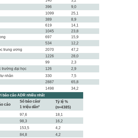
140
3,2
396
9,0
1099
25,1
389
8,9
619
14,1
1045
23,8
ong
697
15,9
534
12,2
ộc trung ương
2070
47,2
1226
28,0
99
2,3
c trường đại học
126
2,9
tư nhân
330
7,5
2887
65,8
1498
34,2
ửi báo cáo ADR nhiều nhất
Số báo cáo/
Tỷ lệ %
áo cáo
1 triệu dân*
(n=4385)
97,6
18,1
98,3
16,2
153,5
4,2
84,8
4,2