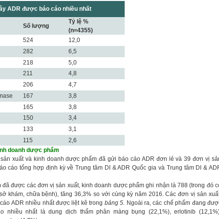
gây ADR được báo cáo nhiều nhất
Tỷ lệ %
Số lượng
(n=4355)
524
12,0
282
6,5
218
5,0
211
4,8
206
4,7
amase
167
3,8
165
3,8
150
3,4
133
3,1
115
2,6
kinh doanh dược phẩm
 sản xuất và kinh doanh dược phẩm đã gửi báo cáo ADR đơn lẻ và 39 đơn vị sả
áo cáo tổng hợp định kỳ về Trung tâm DI & ADR Quốc gia và Trung tâm DI & AD
 đã được các đơn vị sản xuất, kinh doanh dược phẩm ghi nhận là 788 (trong đó c
 sở khám, chữa bệnh), tăng 36,3% so với cùng kỳ năm 2016. Các đơn vị sản xuất
cáo ADR nhiều nhất được liệt kê trong
bảng 5.
Ngoài ra, các chế phẩm đang đượ
o nhiều nhất là dung dịch thẩm phân màng bụng (22,1%), erlotinib (12,1%)