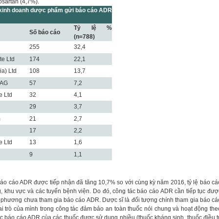
osartan (4,7%).
, kinh doanh dược phẩm gửi báo cáo ADR
Tỷ lệ %
Số báo cáo
(n=788)
255
32,4
te Ltd
174
22,1
a) Ltd
108
13,7
 AG
57
7,2
e Ltd
32
4,1
29
3,7
m
21
2,7
17
2,2
e Ltd
13
1,6
9
1,1
áo cáo ADR được tiếp nhận đã tăng 10,7% so với cùng kỳ năm 2016, tỷ lệ báo cá
 khu vực và các tuyến bệnh viện. Do đó, công tác báo cáo ADR cần tiếp tục đượ
địa phương chưa tham gia báo cáo ADR. Dược sĩ là đối tượng chính tham gia báo cá
i trò của mình trong công tác đảm bảo an toàn thuốc nói chung và hoạt động the
ệc báo cáo ADR của các thuốc được sử dụng nhiều (thuốc kháng sinh, thuốc điều tr