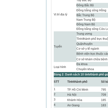
Tây Bắc Bộ
Đông Bắc Bộ
Đồng bằng sông Hồng
Vị trí địa lý
Bắc Trung Bộ
Nam Trung Bộ
Đông Nam Bộ
Đồng bằng sông Cửu L
Trung ương
Tỉnh/thành phố trực thu
Quận/huyện
Tuyến
Cơ sở y tế ngành
Bệnh viện trực thuộc cá
Cơ sở khám chữa bệnh 
Đa khoa
Loại hình
Chuyên khoa
Bảng 2: Danh sách 10 tỉnh/thành phố g
STT
Tỉnh/thành phố
Số b
1
TP. Hồ Chí Minh
795
2
Hà Nội
709
3
Khánh Hòa
185
4
An Giang
183