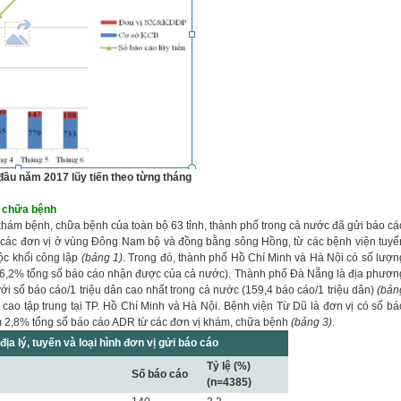
đầu năm 2017 lũy tiến theo từng tháng
 chữa bệnh
khám bệnh, chữa bệnh của toàn bộ 63 tỉnh, thành phố trong cả nước đã gửi báo cá
 các đơn vị ở vùng Đông Nam bộ và đồng bằng sông Hồng, từ các bệnh viện tuyế
uộc khối công lập
(bảng 1)
. Trong đó, thành phố Hồ Chí Minh và Hà Nội có số lượn
16,2% tổng số báo cáo nhận được của cả nước). Thành phố Đà Nẵng là địa phươn
i số báo cáo/1 triệu dân cao nhất trong cả nước (159,4 báo cáo/1 triệu dân)
(bản
cao tập trung tại TP. Hồ Chí Minh và Hà Nội. Bệnh viện Từ Dũ là đơn vị có số bá
m 2,8% tổng số báo cáo ADR từ các đơn vị khám, chữa bệnh
(bảng 3)
.
địa lý, tuyến và loại hình đơn vị gửi báo cáo
Tỷ lệ (%)
Số báo cáo
(n=4385)