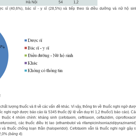
Hà Nội
54
1,2
 sĩ (40,6%), bác sĩ - y sĩ (28,5%) và tiếp theo là điều dưỡng và nữ hộ sin
R
hất lượng thuốc và 8 về các vấn đề khác. Vì vậy, thông tin về thuốc nghi ngờ đượ
c nghi ngờ được báo cáo là 5345 thuốc (tỷ lệ vẫn duy trì 1,2 thuốc/1 báo cáo). Cá
uộc 4 nhóm chính: kháng sinh (cefotaxim, ceftriaxon, ceftazidim, ciprofloxacin
efuroxim), các thuốc điều trị lao (ethambutol và rifampicin/isoniazid/pyrazinamid)
 và thuốc chống loạn thần (haloperidol). Cefotaxim vẫn là thuốc nghi ngờ gây r
12,0%
(bảng 4).