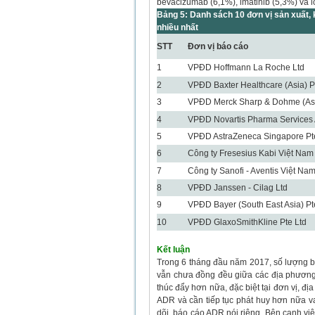
bevacizumab (6,1%), imatinib (5,3%) và l
Bảng 5: Danh sách 10 đơn vị sản xuất
nhiều nhất
STT
Đơn vị báo cáo
1
VPĐD Hoffmann La Roche Ltd
2
VPĐD Baxter Healthcare (Asia) P
3
VPĐD Merck Sharp & Dohme (Asi
4
VPĐD Novartis Pharma Services
5
VPĐD AstraZeneca Singapore Pt
6
Công ty Fresesius Kabi Việt Nam
7
Công ty Sanofi - Aventis Việt Na
8
VPĐD Janssen - Cilag Ltd
9
VPĐD Bayer (South East Asia) Pt
10
VPĐD GlaxoSmithKline Pte Ltd
Kết luận
Trong 6 tháng đầu năm 2017, số lượng b
vẫn chưa đồng đều giữa các địa phương,
thúc đẩy hơn nữa, đặc biệt tại đơn vị, 
ADR và cần tiếp tục phát huy hơn nữa va
dõi, báo cáo ADR nói riêng. Bên cạnh vi