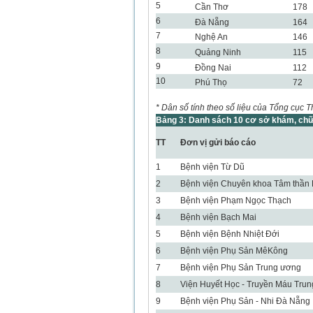
5
Cần Thơ
178
6
Đà Nẵng
164
7
Nghệ An
146
8
Quảng Ninh
115
9
Đồng Nai
112
10
Phú Thọ
72
* Dân số tính theo số liệu của Tổng cục
Bảng 3: Danh sách 10 cơ sở khám, chữ
TT
Đơn vị gửi báo cáo
1
Bệnh viện Từ Dũ
2
Bệnh viện Chuyên khoa Tâm thần
3
Bệnh viện Phạm Ngọc Thạch
4
Bệnh viện Bạch Mai
5
Bệnh viện Bệnh Nhiệt Đới
6
Bệnh viện Phụ Sản MêKông
7
Bệnh viện Phụ Sản Trung ương
8
Viện Huyết Học - Truyền Máu Tru
9
Bệnh viện Phụ Sản - Nhi Đà Nẵng