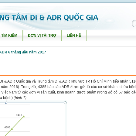
TÌM KIẾM
ĐƠN VỊ TÀI TRỢ
LIÊN HỆ
 ADR 6 tháng đầu năm 2017
DI & ADR Quốc gia và Trung tâm DI & ADR khu vực TP. Hồ Chí Minh tiếp nhận 511
ỳ năm 2016). Trong đó, 4385 báo cáo ADR được gửi từ các cơ sở khám, chữa bện
ổ Việt Nam từ các đơn vị sản xuất, kinh doanh dược phẩm (trong đó có 57 báo cá
ữa bệnh)
(hình 1).