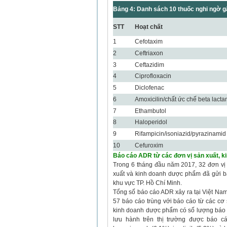
Bảng 4: Danh sách 10 thuốc nghi ngờ 
STT
Hoạt chất
1
Cefotaxim
2
Ceftriaxon
3
Ceftazidim
4
Ciprofloxacin
5
Diclofenac
6
Amoxicilin/chất ức chế beta lact
7
Ethambutol
8
Haloperidol
9
Rifampicin/isoniazid/pyrazinamid
10
Cefuroxim
Báo cáo ADR từ các đơn vị sản xuất, 
Trong 6 tháng đầu năm 2017, 32 đơn vị
xuất và kinh doanh dược phẩm đã gửi b
khu vực TP. Hồ Chí Minh.
Tổng số báo cáo ADR xảy ra tại Việt Nam
57 báo cáo trùng với báo cáo từ các cơ
kinh doanh dược phẩm có số lượng báo 
lưu hành trên thị trường được báo cá