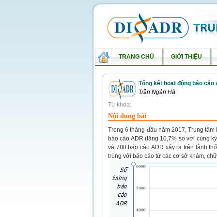
TRANG CHỦ
GIỚI THIỆU
Tổng kết hoạt động báo cáo
Trần Ngân Hà
Từ khóa:
Nội dung bài
Trong 6 tháng đầu năm 2017, Trung tâm 
báo cáo ADR (tăng 10,7% so với cùng k
và 788 báo cáo ADR xảy ra trên lãnh th
trùng với báo cáo từ các cơ sở khám, ch